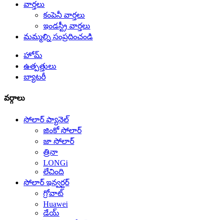
వార్తలు
కంపెనీ వార్తలు
ఇండస్ట్రీ వార్తలు
మమ్మల్ని సంప్రదించండి
హోమ్
ఉత్పత్తులు
బ్యాటరీ
వర్గాలు
సోలార్ ప్యానెల్
జింకో సోలార్
జా సోలార్
త్రినా
LONGi
లేచింది
సోలార్ ఇన్వర్టర్
గ్రోవాట్
Huawei
డేయ్