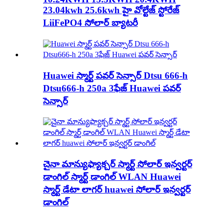
23.04kwh 25.6kwh హై వోల్టేజ్ స్టోరేజ్
LiiFePO4 సోలార్ బ్యాటరీ
Huawei స్మార్ట్ పవర్ సెన్సార్ Dtsu 666-h
Dtsu666-h 250a 3ఫేజ్ Huawei పవర్
సెన్సార్
చైనా మాన్యుఫ్యాక్చర్ స్మార్ట్ సోలార్ ఇన్వర్టర్
డాంగిల్ స్మార్ట్ డాంగిల్ WLAN Huawei
స్మార్ట్ డేటా లాగర్ huawei సోలార్ ఇన్వర్టర్
డాంగిల్