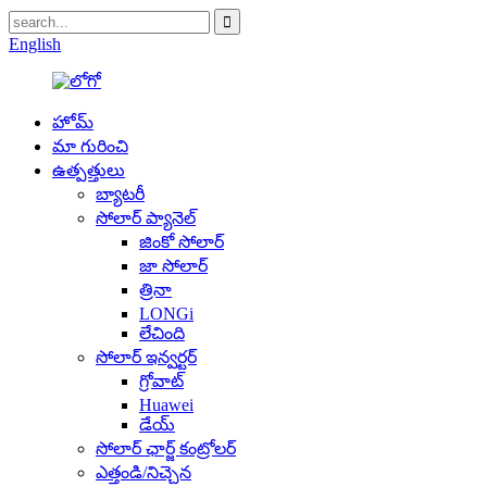
English
హోమ్
మా గురించి
ఉత్పత్తులు
బ్యాటరీ
సోలార్ ప్యానెల్
జింకో సోలార్
జా సోలార్
త్రినా
LONGi
లేచింది
సోలార్ ఇన్వర్టర్
గ్రోవాట్
Huawei
డేయ్
సోలార్ ఛార్జ్ కంట్రోలర్
ఎత్తండి/నిచ్చెన