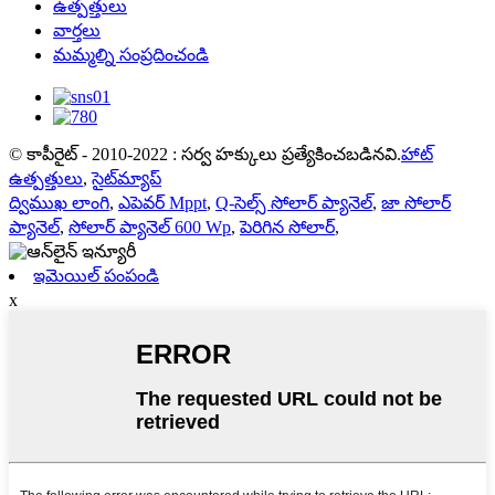
ఉత్పత్తులు
వార్తలు
మమ్మల్ని సంప్రదించండి
© కాపీరైట్ - 2010-2022 : సర్వ హక్కులు ప్రత్యేకించబడినవి.
హాట్
ఉత్పత్తులు
,
సైట్‌మ్యాప్
ద్విముఖ లాంగి
,
ఎపెవర్ Mppt
,
Q-సెల్స్ సోలార్ ప్యానెల్
,
జా సోలార్
ప్యానెల్
,
సోలార్ ప్యానెల్ 600 Wp
,
పెరిగిన సోలార్
,
ఇమెయిల్ పంపండి
x