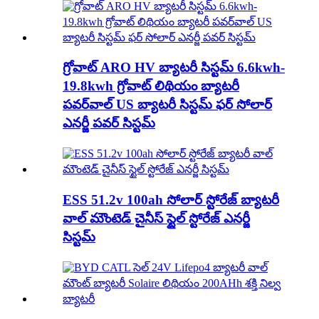
గ్రోవాట్ ARO HV బ్యాటరీ సిస్టమ్ 6.6kwh-
19.8kwh గ్రోవాట్ లిథియం బ్యాటరీ
పవర్‌వాల్ US బ్యాటరీ సిస్టమ్ ఫర్ సోలార్
ఎనర్జీ పవర్ సిస్టమ్
ESS 51.2v 100ah సోలార్ స్టోరేజ్ బ్యాటరీ
వాల్ మౌంటెడ్ చైనీస్ స్టైల్ స్టోరేజ్ ఎనర్జీ
సిస్టమ్