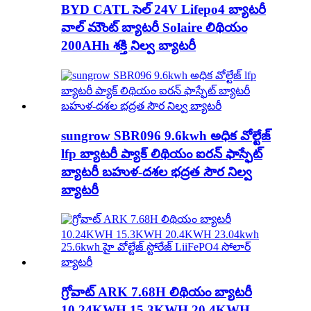
BYD CATL సెల్ 24V Lifepo4 బ్యాటరీ
వాల్ మౌంట్ బ్యాటరీ Solaire లిథియం
200AHh శక్తి నిల్వ బ్యాటరీ
sungrow SBR096 9.6kwh అధిక వోల్టేజ్
lfp బ్యాటరీ ప్యాక్ లిథియం ఐరన్ ఫాస్ఫేట్
బ్యాటరీ బహుళ-దశల భద్రత సౌర నిల్వ
బ్యాటరీ
గ్రోవాట్ ARK 7.68H లిథియం బ్యాటరీ
10.24KWH 15.3KWH 20.4KWH