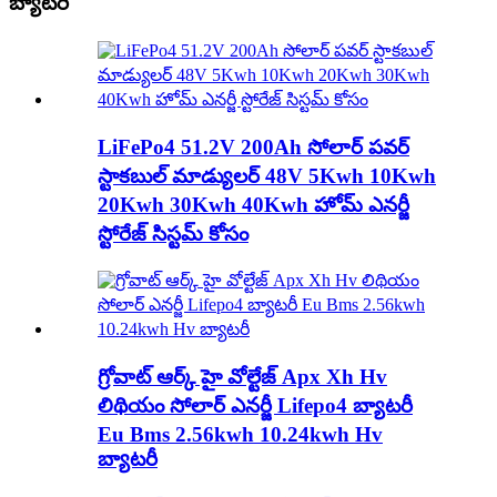
బ్యాటరీ
LiFePo4 51.2V 200Ah సోలార్ పవర్
స్టాకబుల్ మాడ్యులర్ 48V 5Kwh 10Kwh
20Kwh 30Kwh 40Kwh హోమ్ ఎనర్జీ
స్టోరేజ్ సిస్టమ్ కోసం
గ్రోవాట్ ఆర్క్ హై వోల్టేజ్ Apx Xh Hv
లిథియం సోలార్ ఎనర్జీ Lifepo4 బ్యాటరీ
Eu Bms 2.56kwh 10.24kwh Hv
బ్యాటరీ