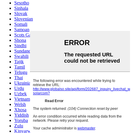
Sesotho
Sinhala
Slovak
Slovenian
Somali
Samoan
Scots Gaelic
Shona
Sindhi
Sundanese
Swahili
Tajik
Tamil
Telugu
Thai
Ukrainian
Urdu
Uzbek
Vietnamese
Welsh
Xhosa
Yiddish
Yoruba
Zulu
Kinyarwanda